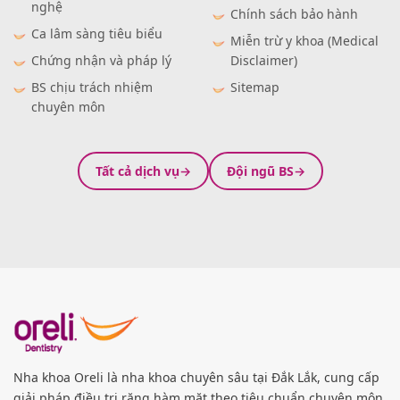
nghệ
Chính sách bảo hành
Ca lâm sàng tiêu biểu
Miễn trừ y khoa (Medical
Chứng nhận và pháp lý
Disclaimer)
BS chịu trách nhiệm
Sitemap
chuyên môn
Tất cả dịch vụ
Đội ngũ BS
Nha khoa Oreli là nha khoa chuyên sâu tại Đắk Lắk, cung cấp
giải pháp điều trị răng hàm mặt theo tiêu chuẩn chuyên môn.