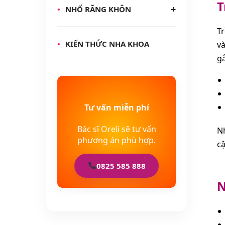
T
NHỔ RĂNG KHÔN
T
KIẾN THỨC NHA KHOA
và
gắ
Tư vấn miễn phí
Bác sĩ Oreli sẽ tư vấn
Nh
phương án phù hợp.
cậ
0825 585 888
N