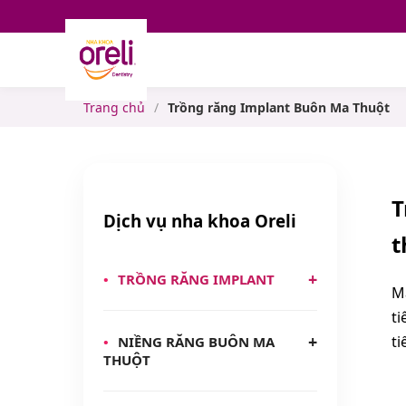
Trang chủ
/
Trồng răng Implant Buôn Ma Thuột
T
Dịch vụ nha khoa Oreli
t
TRỒNG RĂNG IMPLANT
M
ti
ti
NIỀNG RĂNG BUÔN MA
THUỘT