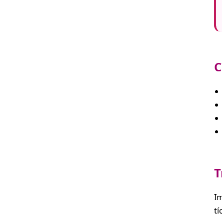
C
T
Im
tí