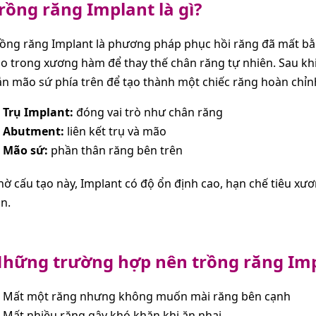
rồng răng Implant là gì?
rồng răng Implant là phương pháp phục hồi răng đã mất bằ
o trong xương hàm để thay thế chân răng tự nhiên. Sau khi 
n mão sứ phía trên để tạo thành một chiếc răng hoàn chỉn
Trụ Implant:
đóng vai trò như chân răng
Abutment:
liên kết trụ và mão
Mão sứ:
phần thân răng bên trên
ờ cấu tạo này, Implant có độ ổn định cao, hạn chế tiêu x
n.
hững trường hợp nên trồng răng Im
Mất một răng nhưng không muốn mài răng bên cạnh
Mất nhiều răng gây khó khăn khi ăn nhai