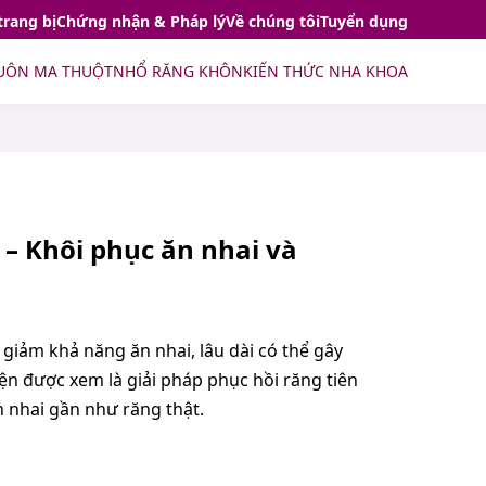
trang bị
Chứng nhận & Pháp lý
Về chúng tôi
Tuyển dụng
UÔN MA THUỘT
NHỔ RĂNG KHÔN
KIẾN THỨC NHA KHOA
– Khôi phục ăn nhai và
iảm khả năng ăn nhai, lâu dài có thể gây
n được xem là giải pháp phục hồi răng tiên
n nhai gần như răng thật.