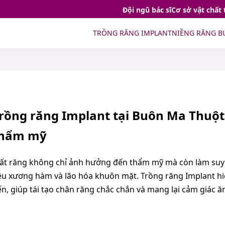
Đội ngũ bác sĩ
Cơ sở vật chất 
TRỒNG RĂNG IMPLANT
NIỀNG RĂNG B
rồng răng Implant tại Buôn Ma Thuột 
hẩm mỹ
ất răng không chỉ ảnh hưởng đến thẩm mỹ mà còn làm suy g
êu xương hàm và lão hóa khuôn mặt. Trồng răng Implant hiệ
ến, giúp tái tạo chân răng chắc chắn và mang lại cảm giác ă