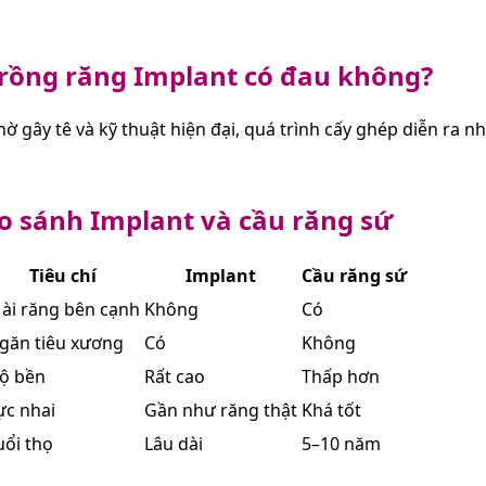
rồng răng Implant có đau không?
ờ gây tê và kỹ thuật hiện đại, quá trình cấy ghép diễn ra n
o sánh Implant và cầu răng sứ
Tiêu chí
Implant
Cầu răng sứ
ài răng bên cạnh
Không
Có
găn tiêu xương
Có
Không
ộ bền
Rất cao
Thấp hơn
ực nhai
Gần như răng thật
Khá tốt
uổi thọ
Lâu dài
5–10 năm