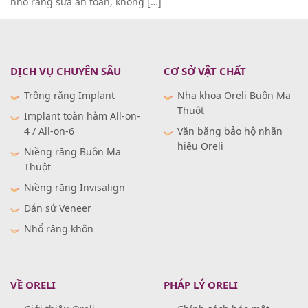
nhổ răng sữa an toàn, không […]
DỊCH VỤ CHUYÊN SÂU
CƠ SỞ VẬT CHẤT
Trồng răng Implant
Nha khoa Oreli Buôn Ma
Thuột
Implant toàn hàm All-on-
4 / All-on-6
Văn bằng bảo hộ nhãn
hiệu Oreli
Niềng răng Buôn Ma
Thuột
Niềng răng Invisalign
Dán sứ Veneer
Nhổ răng khôn
VỀ ORELI
PHÁP LÝ ORELI