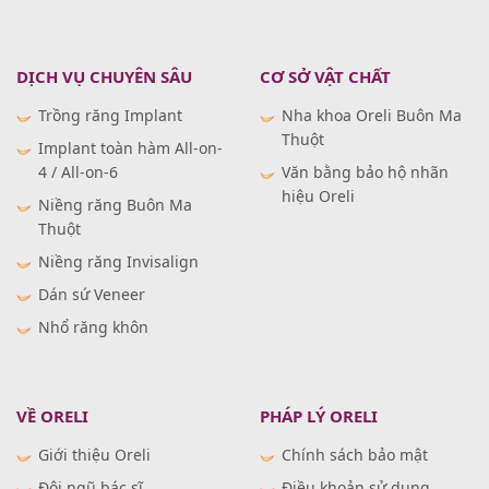
DỊCH VỤ CHUYÊN SÂU
CƠ SỞ VẬT CHẤT
Trồng răng Implant
Nha khoa Oreli Buôn Ma
Thuột
Implant toàn hàm All-on-
4 / All-on-6
Văn bằng bảo hộ nhãn
hiệu Oreli
Niềng răng Buôn Ma
Thuột
Niềng răng Invisalign
Dán sứ Veneer
Nhổ răng khôn
VỀ ORELI
PHÁP LÝ ORELI
Giới thiệu Oreli
Chính sách bảo mật
Đội ngũ bác sĩ
Điều khoản sử dụng