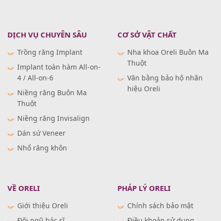
DỊCH VỤ CHUYÊN SÂU
CƠ SỞ VẬT CHẤT
Trồng răng Implant
Nha khoa Oreli Buôn Ma
Thuột
Implant toàn hàm All-on-
4 / All-on-6
Văn bằng bảo hộ nhãn
hiệu Oreli
Niềng răng Buôn Ma
Thuột
Niềng răng Invisalign
Dán sứ Veneer
Nhổ răng khôn
VỀ ORELI
PHÁP LÝ ORELI
Giới thiệu Oreli
Chính sách bảo mật
Đội ngũ bác sĩ
Điều khoản sử dụng