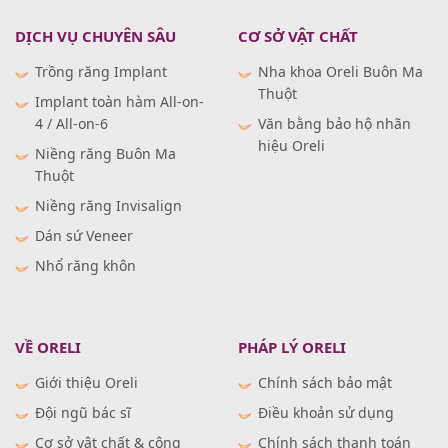
DỊCH VỤ CHUYÊN SÂU
CƠ SỞ VẬT CHẤT
Trồng răng Implant
Nha khoa Oreli Buôn Ma
Thuột
Implant toàn hàm All-on-
4 / All-on-6
Văn bằng bảo hộ nhãn
hiệu Oreli
Niềng răng Buôn Ma
Thuột
Niềng răng Invisalign
Dán sứ Veneer
Nhổ răng khôn
VỀ ORELI
PHÁP LÝ ORELI
Giới thiệu Oreli
Chính sách bảo mật
Đội ngũ bác sĩ
Điều khoản sử dụng
Cơ sở vật chất & công
Chính sách thanh toán