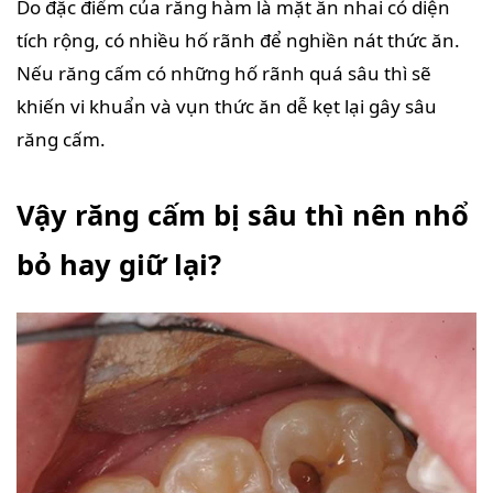
Do đặc điểm của răng hàm là mặt ăn nhai có diện
tích rộng, có nhiều hố rãnh để nghiền nát thức ăn.
Nếu răng cấm có những hố rãnh quá sâu thì sẽ
khiến vi khuẩn và vụn thức ăn dễ kẹt lại gây sâu
răng cấm.
Vậy răng cấm bị sâu thì nên nhổ
bỏ hay giữ lại?