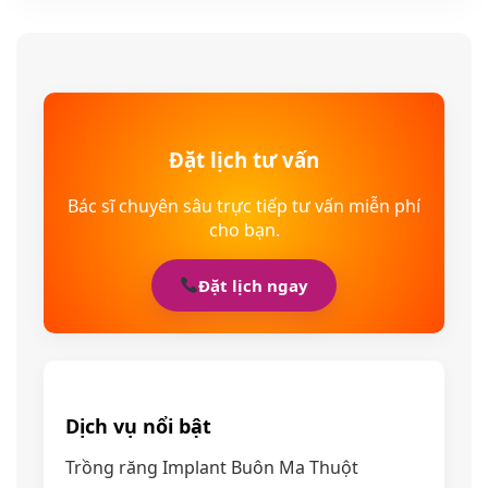
Đặt lịch tư vấn
Bác sĩ chuyên sâu trực tiếp tư vấn miễn phí
cho bạn.
Đặt lịch ngay
Dịch vụ nổi bật
Trồng răng Implant Buôn Ma Thuột