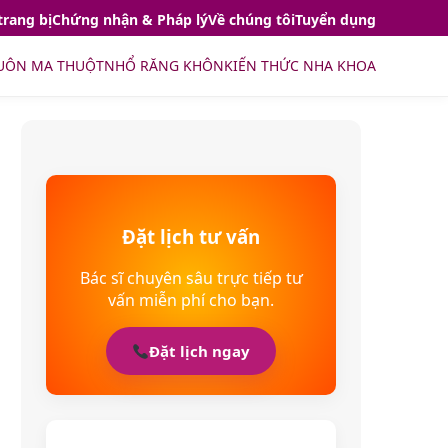
trang bị
Chứng nhận & Pháp lý
Về chúng tôi
Tuyển dụng
UÔN MA THUỘT
NHỔ RĂNG KHÔN
KIẾN THỨC NHA KHOA
Đặt lịch tư vấn
Bác sĩ chuyên sâu trực tiếp tư
vấn miễn phí cho bạn.
Đặt lịch ngay