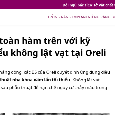
Đội ngũ bác sĩ
Cơ sở vật chất 
TRỒNG RĂNG IMPLANT
NIỀNG RĂNG B
toàn hàm trên với kỹ
ểu không lật vạt tại Oreli
áng đông, các BS của Oreli quyết định ứng dụng điều
thuật nha khoa xâm lấn tối thiểu
. Không lật vạt,
 sau phẫu thuật để hạn chế nguy cơ chảy máu trong