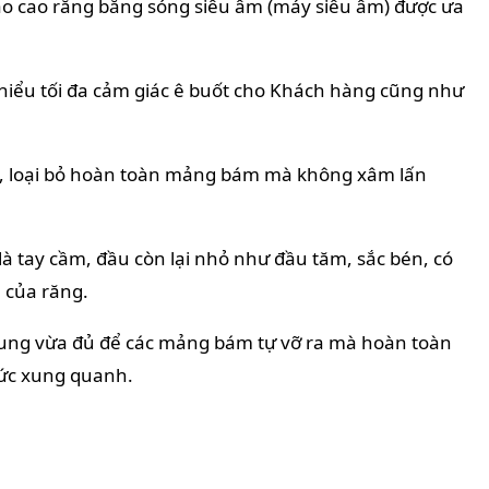
 cạo cao răng bằng sóng siêu âm (máy siêu âm) được ưa
 thiểu tối đa cảm giác ê buốt cho Khách hàng cũng như
thể, loại bỏ hoàn toàn mảng bám mà không xâm lấn
à tay cầm, đầu còn lại nhỏ như đầu tăm, sắc bén, có
 của răng.
 rung vừa đủ để các mảng bám tự vỡ ra mà hoàn toàn
hức xung quanh.