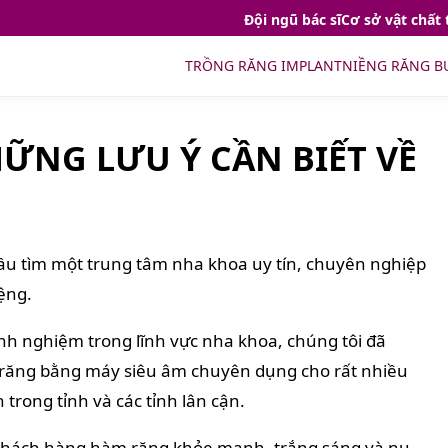
Đội ngũ bác sĩ
Cơ sở vật chất 
TRỒNG RĂNG IMPLANT
NIỀNG RĂNG B
ỮNG LƯU Ý CẦN BIẾT VỀ
u tìm một trung tâm nha khoa uy tín, chuyên nghiệp
ệng.
inh nghiệm trong lĩnh vực nha khoa, chúng tôi đã
o răng bằng máy siêu âm chuyên dụng cho rất nhiều
rong tỉnh và các tỉnh lân cận.
ý khách hàng hàm răng khỏe mạnh, trắng sáng và nụ