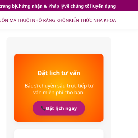
trang bị
Chứng nhận & Pháp lý
Về chúng tôi
Tuyển dụng
UÔN MA THUỘT
NHỔ RĂNG KHÔN
KIẾN THỨC NHA KHOA
Đặt lịch tư vấn
Bác sĩ chuyên sâu trực tiếp tư
vấn miễn phí cho bạn.
Đặt lịch ngay