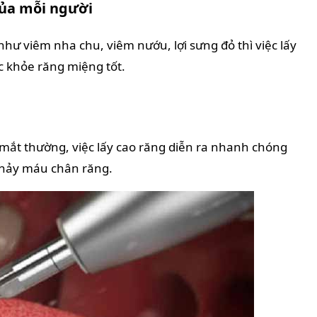
của mỗi người
ư viêm nha chu, viêm nướu, lợi sưng đỏ thì việc lấy
ức khỏe răng miệng tốt.
 mắt thường, việc lấy cao răng diễn ra nhanh chóng
chảy máu chân răng.