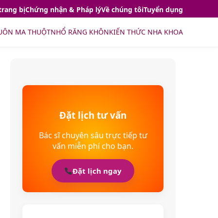
trang bị
Chứng nhận & Pháp lý
Về chúng tôi
Tuyển dụng
UÔN MA THUỘT
NHỔ RĂNG KHÔN
KIẾN THỨC NHA KHOA
Đặt lịch tư vấn
Bác sĩ chuyên sâu trực tiếp tư
vấn miễn phí cho bạn.
Đặt lịch ngay