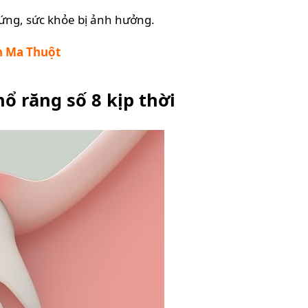
hứng, sức khỏe bị ảnh hưởng.
n Ma Thuột
ổ răng số 8 kịp thời