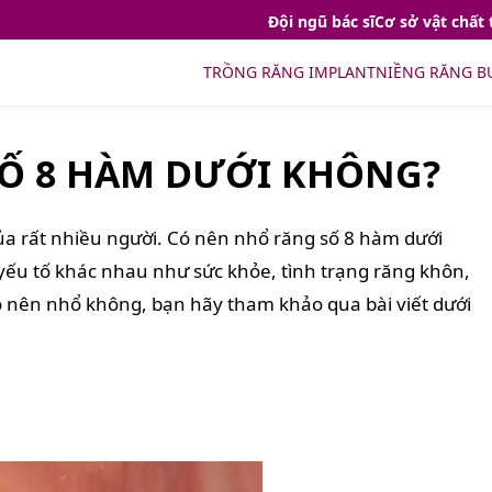
Đội ngũ bác sĩ
Cơ sở vật chất 
TRỒNG RĂNG IMPLANT
NIỀNG RĂNG B
Ố 8 HÀM DƯỚI KHÔNG?
ủa rất nhiều người. Có nên nhổ răng số 8 hàm dưới
ếu tố khác nhau như sức khỏe, tình trạng răng khôn,
ó nên nhổ không, bạn hãy tham khảo qua bài viết dưới