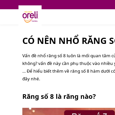
CÓ NÊN NHỔ RĂNG S
Vấn đề nhổ răng số 8 luôn là mối quan tâm c
không? vấn đề này cần phụ thuộc vào nhiều y
… Để hiểu biết thêm về răng số 8 hàm dưới c
đây nhé.
Răng số 8 là răng nào?