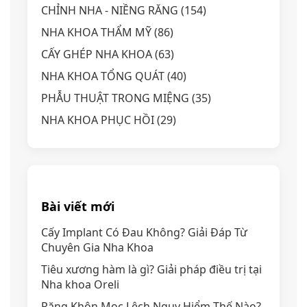
CHỈNH NHA - NIỀNG RĂNG
(154)
NHA KHOA THẨM MỸ
(86)
CẤY GHÉP NHA KHOA
(63)
NHA KHOA TỔNG QUÁT
(40)
PHẪU THUẬT TRONG MIỆNG
(35)
NHA KHOA PHỤC HỒI
(29)
Bài viết mới
Cấy Implant Có Đau Không? Giải Đáp Từ
Chuyên Gia Nha Khoa
Tiêu xương hàm là gì? Giải pháp điều trị tại
Nha khoa Oreli
Răng Khôn Mọc Lệch Nguy Hiểm Thế Nào?