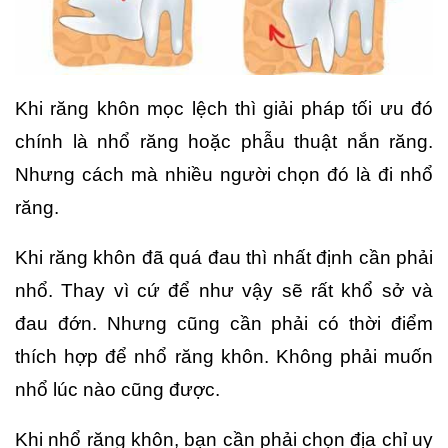
Khi răng khôn mọc lệch thì giải pháp tối ưu đó
chính là nhổ răng hoặc phẫu thuật nắn răng.
Nhưng cách mà nhiều người chọn đó là đi nhổ
răng.
Khi răng khôn đã quá đau thì nhất định cần phải
nhổ. Thay vì cứ để như vậy sẽ rất khổ sở và
đau đớn. Nhưng cũng cần phải có thời điểm
thích hợp để nhổ răng khôn. Không phải muốn
nhổ lúc nào cũng được.
Khi nhổ răng khôn, bạn cần phải chọn địa chỉ uy