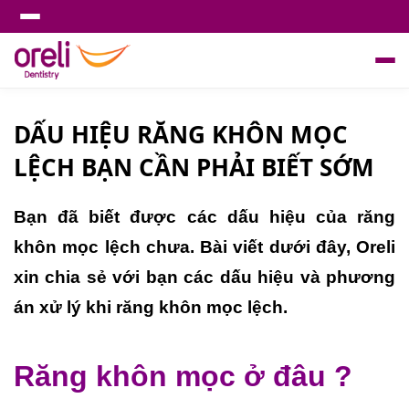
DẤU HIỆU RĂNG KHÔN MỌC
LỆCH BẠN CẦN PHẢI BIẾT SỚM
Bạn đã biết được các dấu hiệu của răng
khôn mọc lệch chưa. Bài viết dưới đây, Oreli
xin chia sẻ với bạn các dấu hiệu và phương
án xử lý khi răng khôn mọc lệch.
Răng khôn mọc ở đâu ?