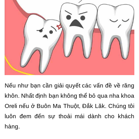
Nếu như bạn cần giải quyết các vấn đề về răng
khôn. Nhất định bạn không thể bỏ qua nha khoa
Oreli nếu ở Buôn Ma Thuột, Đắk Lăk. Chúng tôi
luôn đem đến sự thoải mái dành cho khách
hàng.