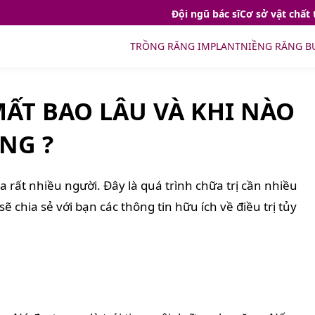
Đội ngũ bác sĩ
Cơ sở vật chất 
TRỒNG RĂNG IMPLANT
NIỀNG RĂNG B
MẤT BAO LÂU VÀ KHI NÀO
NG ?
a rất nhiều người. Đây là quá trình chữa trị cần nhiều
sẽ chia sẻ với bạn các thông tin hữu ích về điều trị tủy