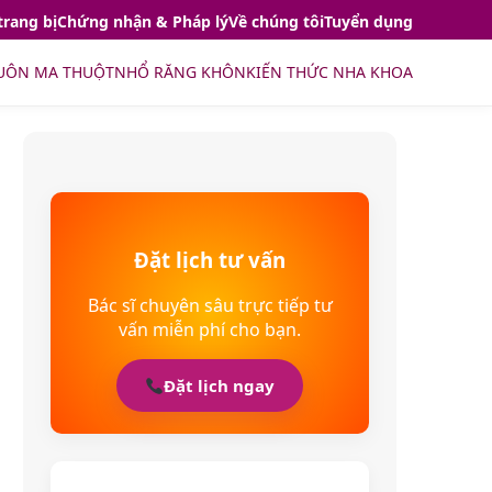
trang bị
Chứng nhận & Pháp lý
Về chúng tôi
Tuyển dụng
UÔN MA THUỘT
NHỔ RĂNG KHÔN
KIẾN THỨC NHA KHOA
Đặt lịch tư vấn
Bác sĩ chuyên sâu trực tiếp tư
vấn miễn phí cho bạn.
Đặt lịch ngay