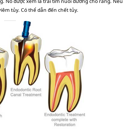
g. Nó được xem là trái tim nuôi dưỡng cho răng. Nếu
iêm tủy. Có thể dẫn đến chết tủy.