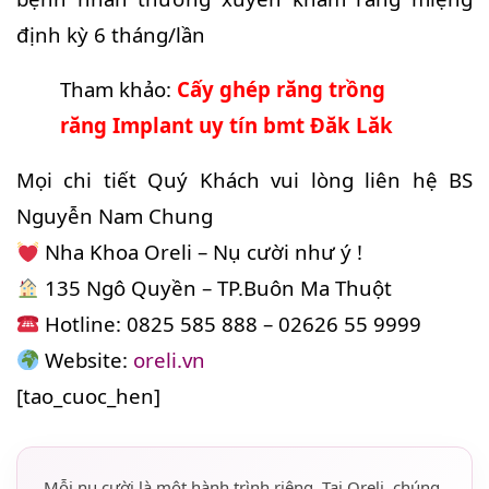
định kỳ 6 tháng/lần
Tham khảo:
Cấy ghép răng trồng
răng Implant uy tín bmt Đăk Lăk
Mọi chi tiết Quý Khách vui lòng liên hệ BS
Nguyễn Nam Chung
Nha Khoa Oreli – Nụ cười như ý !
135 Ngô Quyền – TP.Buôn Ma Thuột
Hotline: 0825 585 888 – 02626 55 9999
Website:
oreli.vn
[tao_cuoc_hen]
Mỗi nụ cười là một hành trình riêng. Tại Oreli, chúng