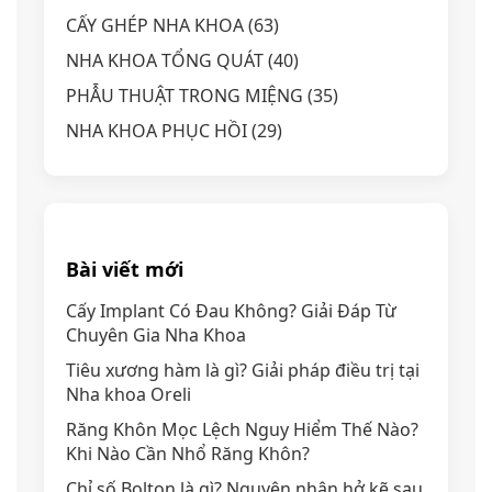
CẤY GHÉP NHA KHOA
(63)
NHA KHOA TỔNG QUÁT
(40)
PHẪU THUẬT TRONG MIỆNG
(35)
NHA KHOA PHỤC HỒI
(29)
Bài viết mới
Cấy Implant Có Đau Không? Giải Đáp Từ
Chuyên Gia Nha Khoa
Tiêu xương hàm là gì? Giải pháp điều trị tại
Nha khoa Oreli
Răng Khôn Mọc Lệch Nguy Hiểm Thế Nào?
Khi Nào Cần Nhổ Răng Khôn?
Chỉ số Bolton là gì? Nguyên nhân hở kẽ sau