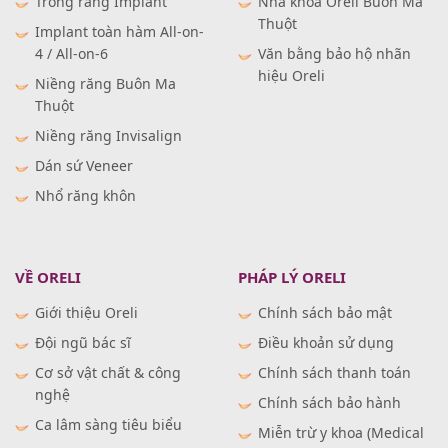
Trồng răng Implant
Nha khoa Oreli Buôn Ma
Thuột
Implant toàn hàm All-on-
4 / All-on-6
Văn bằng bảo hộ nhãn
hiệu Oreli
Niềng răng Buôn Ma
Thuột
Niềng răng Invisalign
Dán sứ Veneer
Nhổ răng khôn
VỀ ORELI
PHÁP LÝ ORELI
Giới thiệu Oreli
Chính sách bảo mật
Đội ngũ bác sĩ
Điều khoản sử dụng
Cơ sở vật chất & công
Chính sách thanh toán
nghệ
Chính sách bảo hành
Ca lâm sàng tiêu biểu
Miễn trừ y khoa (Medical