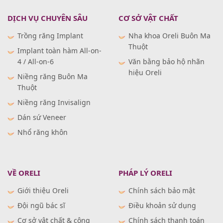
DỊCH VỤ CHUYÊN SÂU
CƠ SỞ VẬT CHẤT
Trồng răng Implant
Nha khoa Oreli Buôn Ma
Thuột
Implant toàn hàm All-on-
4 / All-on-6
Văn bằng bảo hộ nhãn
hiệu Oreli
Niềng răng Buôn Ma
Thuột
Niềng răng Invisalign
Dán sứ Veneer
Nhổ răng khôn
VỀ ORELI
PHÁP LÝ ORELI
Giới thiệu Oreli
Chính sách bảo mật
Đội ngũ bác sĩ
Điều khoản sử dụng
Cơ sở vật chất & công
Chính sách thanh toán