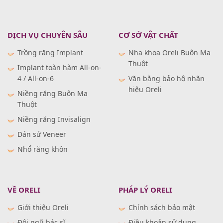
DỊCH VỤ CHUYÊN SÂU
CƠ SỞ VẬT CHẤT
Trồng răng Implant
Nha khoa Oreli Buôn Ma
Thuột
Implant toàn hàm All-on-
4 / All-on-6
Văn bằng bảo hộ nhãn
hiệu Oreli
Niềng răng Buôn Ma
Thuột
Niềng răng Invisalign
Dán sứ Veneer
Nhổ răng khôn
VỀ ORELI
PHÁP LÝ ORELI
Giới thiệu Oreli
Chính sách bảo mật
Đội ngũ bác sĩ
Điều khoản sử dụng