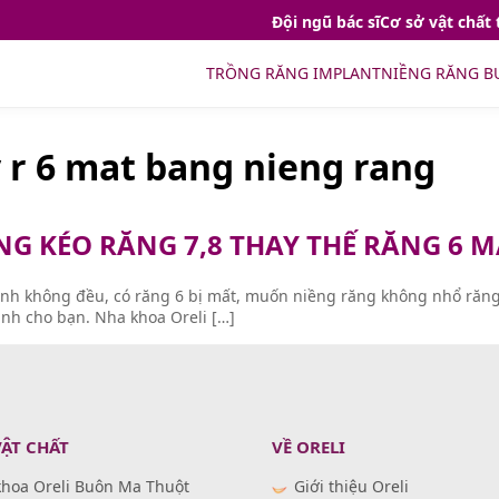
Đội ngũ bác sĩ
Cơ sở vật chất 
TRỒNG RĂNG IMPLANT
NIỀNG RĂNG B
y r 6 mat bang nieng rang
 KÉO RĂNG 7,8 THAY THẾ RĂNG 6 M
nh không đều, có răng 6 bị mất, muốn niềng răng không nhổ răng 
dành cho bạn. Nha khoa Oreli […]
VẬT CHẤT
VỀ ORELI
hoa Oreli Buôn Ma Thuột
Giới thiệu Oreli