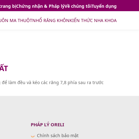
trang bị
Chứng nhận & Pháp lý
Về chúng tôi
Tuyển dụng
UÔN MA THUỘT
NHỔ RĂNG KHÔN
KIẾN THỨC NHA KHOA
ẤT
để làm đều và kéo các răng 7,8 phía sau ra trước
PHÁP LÝ ORELI
Chính sách bảo mật