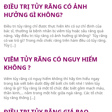
ĐIỀU TRỊ TỦY RĂNG CÓ ẢNH
HƯỞNG GÌ KHÔNG?
Điều trị tủy răng chỉ được thực hiện khi có sự chỉ định của
bác sĩ, thường là bệnh nhân bị viêm tủy hoặc sâu răng quá
nặng. Vậy điều trị tủy răng có ảnh hưởng gì không? Tủy răng
có vai trò gì? Trong mỗi chiếc răng trên hàm đều có tủy răng.
Tủy […]
VIÊM TỦY RĂNG CÓ NGUY HIỂM
KHÔNG ?
Viêm tủy răng có nguy hiểm không thì hãy tìm hiểu ngay
trong bài viết bên dưới đây để biết chi tiết nhé ! Viêm tủy
răng là gì? Tủy răng là một tổ chức đặc biệt gồm mạch máu,
thần kinh,… nằm trong một hốc giữa ngà răng. Các tổ chức
tủy răng thông […]
ĐIỀU TRỊ TỦY RĂNG GIÁ BAO