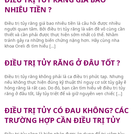
NHIÊU TIỀN ?
Điều trị tủy răng giá bao nhiêu tiền là câu hỏi được nhiều
người quan tâm. Bởi điều trị tủy răng là vấn đề vô cùng cần
thiết và cần phải được thực hiện sớm nhất có thể. Nhằm
tránh gây ra những biến chứng nặng hơn. Hãy cùng nha
khoa Oreli đi tìm hiểu […]
ĐIỀU TRỊ TỦY RĂNG Ở ĐÂU TỐT ?
Điều trị tủy răng không phải là ca điều trị phức tạp. Nhưng
nếu không thực hiện đúng kỹ thuật thì nguy cơ sót tủy gây ê
hỏng răng là rất cao. Do đó, bạn cần tìm hiểu về điều trị tủy
răng ở đâu tốt, lấy tủy triệt để và giữ nguyên vẹn chiếc […]
ĐIỀU TRỊ TỦY CÓ ĐAU KHÔNG? CÁC
TRƯỜNG HỢP CẦN ĐIỀU TRỊ TỦY
Điều trị tủy răng là biện pháp được áp dụng để trị viêm tủy