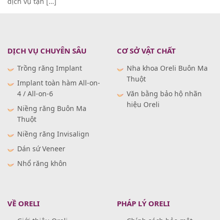
dịch vụ tận […]
DỊCH VỤ CHUYÊN SÂU
CƠ SỞ VẬT CHẤT
Trồng răng Implant
Nha khoa Oreli Buôn Ma
Thuột
Implant toàn hàm All-on-
4 / All-on-6
Văn bằng bảo hộ nhãn
hiệu Oreli
Niềng răng Buôn Ma
Thuột
Niềng răng Invisalign
Dán sứ Veneer
Nhổ răng khôn
VỀ ORELI
PHÁP LÝ ORELI