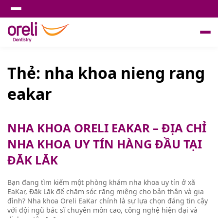
Thẻ:
nha khoa nieng rang
eakar
NHA KHOA ORELI EAKAR – ĐỊA CHỈ
NHA KHOA UY TÍN HÀNG ĐẦU TẠI
ĐĂK LĂK
Bạn đang tìm kiếm một phòng khám nha khoa uy tín ở xã
EaKar, Đăk Lăk để chăm sóc răng miệng cho bản thân và gia
đình? Nha khoa Oreli EaKar chính là sự lựa chọn đáng tin cậy
với đội ngũ bác sĩ chuyên môn cao, công nghệ hiện đại và