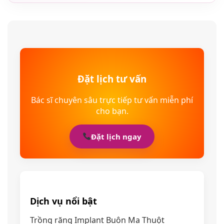
Đặt lịch tư vấn
Bác sĩ chuyên sâu trực tiếp tư vấn miễn phí
cho bạn.
Đặt lịch ngay
Dịch vụ nổi bật
Trồng răng Implant Buôn Ma Thuột