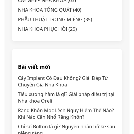
CẤY GHÉP NHA KHOA
(63)
NHA KHOA TỔNG QUÁT
(40)
PHẪU THUẬT TRONG MIỆNG
(35)
NHA KHOA PHỤC HỒI
(29)
Bài viết mới
Cấy Implant Có Đau Không? Giải Đáp Từ
Chuyên Gia Nha Khoa
Tiêu xương hàm là gì? Giải pháp điều trị tại
Nha khoa Oreli
Răng Khôn Mọc Lệch Nguy Hiểm Thế Nào?
Khi Nào Cần Nhổ Răng Khôn?
Chỉ số Bolton là gì? Nguyên nhân hở kẽ sau
niềng răng