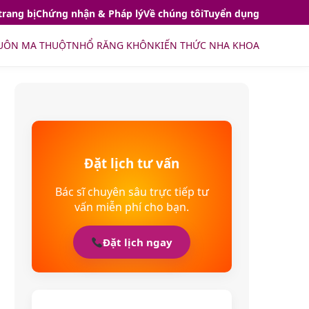
trang bị
Chứng nhận & Pháp lý
Về chúng tôi
Tuyển dụng
UÔN MA THUỘT
NHỔ RĂNG KHÔN
KIẾN THỨC NHA KHOA
Đặt lịch tư vấn
Bác sĩ chuyên sâu trực tiếp tư
vấn miễn phí cho bạn.
Đặt lịch ngay