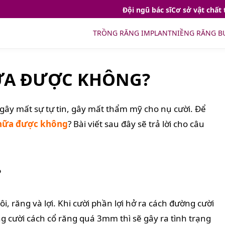
Đội ngũ bác sĩ
Cơ sở vật chất 
TRỒNG RĂNG IMPLANT
NIỀNG RĂNG B
HỮA ĐƯỢC KHÔNG?
gây mất sự tự tin, gây mất thẩm mỹ cho nụ cười. Để
chữa được không
? Bài viết sau đây sẽ trả lời cho câu
?
i, răng và lợi. Khi cười phần lợi hở ra cách đường cười
 cười cách cổ răng quá 3mm thì sẽ gây ra tình trạng