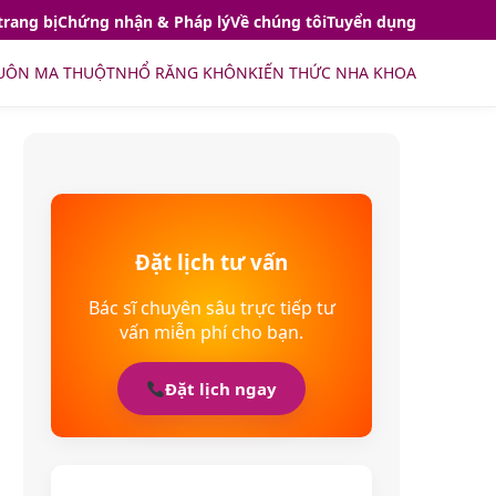
trang bị
Chứng nhận & Pháp lý
Về chúng tôi
Tuyển dụng
UÔN MA THUỘT
NHỔ RĂNG KHÔN
KIẾN THỨC NHA KHOA
Đặt lịch tư vấn
Bác sĩ chuyên sâu trực tiếp tư
vấn miễn phí cho bạn.
Đặt lịch ngay