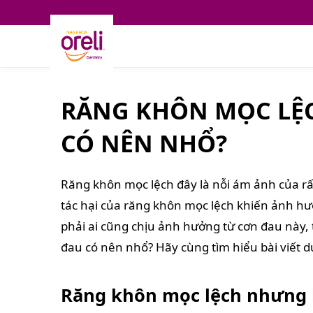
RĂNG KHÔN MỌC LỆ
CÓ NÊN NHỔ?
Răng khôn mọc lệch đây là nỗi ám ảnh của r
tác hại của răng khôn mọc lệch khiến ảnh h
phải ai cũng chịu ảnh hưởng từ cơn đau này
đau có nên nhổ? Hãy cùng tìm hiểu bài viết d
Răng khôn mọc lệch nhưng 